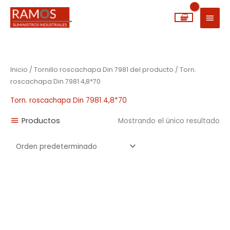
Ir
MEN
al
PRIN
contenido
Inicio
/ Tornillo roscachapa Din 7981 del producto / Torn.
roscachapa Din 7981 4,8*70
Torn. roscachapa Din 7981 4,8*70
Productos
Mostrando el único resultado
Rango
de
precios:
desde
0,01€
hasta