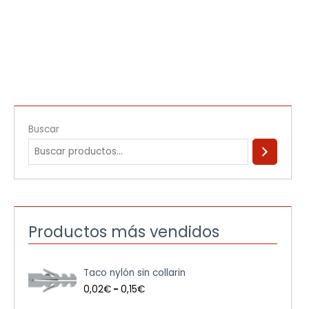
Buscar
Productos más vendidos
R
Taco nylón sin collarin
a
n
0,02
€
-
0,15
€
g