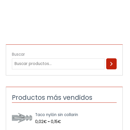
Buscar
Productos más vendidos
R
Taco nylón sin collarin
a
n
0,02
€
-
0,15
€
g