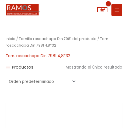
Ir
MEN
al
PRIN
contenido
Inicio
/ Tornillo roscachapa Din 7981 del producto / Torn.
roscachapa Din 7981 4,8*32
Torn. roscachapa Din 7981 4,8*32
Productos
Mostrando el único resultado
Rango
de
precios:
desde
0,01€
hasta