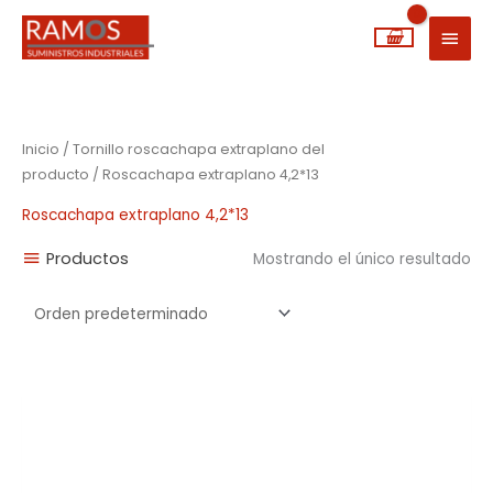
Ir
MEN
al
PRIN
contenido
Inicio
/ Tornillo roscachapa extraplano del
producto / Roscachapa extraplano 4,2*13
Roscachapa extraplano 4,2*13
Productos
Mostrando el único resultado