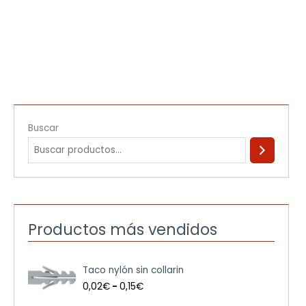
Buscar
Productos más vendidos
R
Taco nylón sin collarin
a
n
0,02
€
-
0,15
€
g