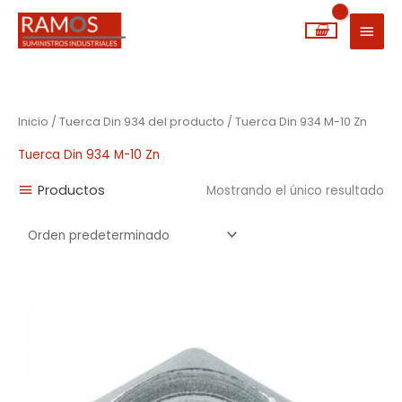
Ir
MEN
al
PRIN
contenido
Inicio
/ Tuerca Din 934 del producto / Tuerca Din 934 M-10 Zn
Tuerca Din 934 M-10 Zn
Productos
Mostrando el único resultado
Rango
de
precios:
desde
0,01€
hasta
0,37€