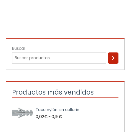
Buscar
Productos más vendidos
R
Taco nylón sin collarin
a
n
0,02
€
-
0,15
€
g
o