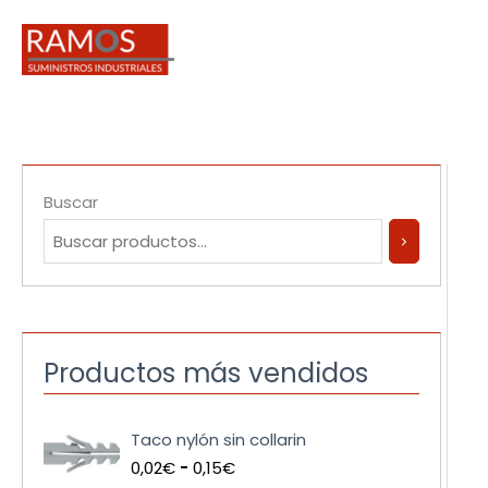
Ir
al
contenido
Buscar
Productos más vendidos
R
Taco nylón sin collarin
a
0,02
€
-
0,15
€
n