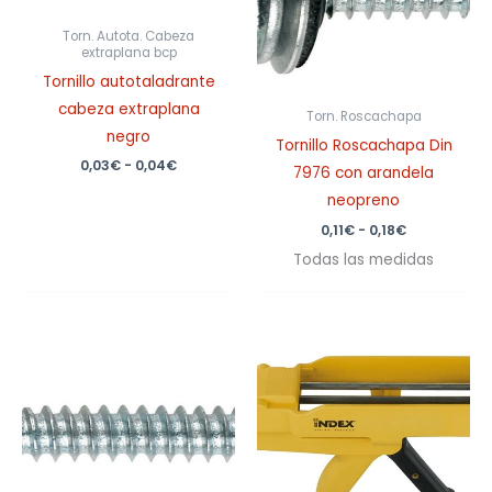
Torn. Autota. Cabeza
extraplana bcp
Tornillo autotaladrante
cabeza extraplana
Torn. Roscachapa
negro
Tornillo Roscachapa Din
0,03
€
-
0,04
€
7976 con arandela
neopreno
0,11
€
-
0,18
€
Todas las medidas
Rango
de
precios:
desde
0,01€
hasta
0,15€