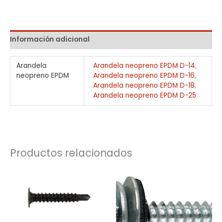
Información adicional
Arandela
Arandela neopreno EPDM D-14
,
neopreno EPDM
Arandela neopreno EPDM D-16
,
Arandela neopreno EPDM D-18
,
Arandela neopreno EPDM D-25
Productos relacionados
Rango
Rango
de
de
precios:
precios:
desde
desde
0,03€
0,11€
hasta
hasta
0,04€
0,18€