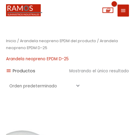
Ir
MEN
al
PRIN
contenido
Inicio
/ Arandela neopreno EPDM del producto / Arandela
neopreno EPDM D-25
Arandela neopreno EPDM D-25
Productos
Mostrando el único resultado
Rango
de
precios:
desde
0,03€
hasta