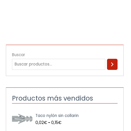
Buscar
Productos más vendidos
R
Taco nylón sin collarin
a
n
0,02
€
-
0,15
€
g