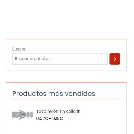
Buscar
Productos más vendidos
R
Taco nylón sin collarin
a
n
0,02
€
-
0,15
€
g
o