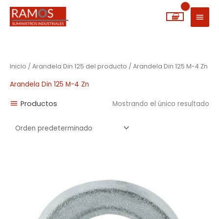
Ir
MEN
al
PRIN
contenido
Inicio
/ Arandela Din 125 del producto / Arandela Din 125 M-4 Zn
Arandela Din 125 M-4 Zn
Productos
Mostrando el único resultado
Rango
de
precios:
desde
0,00€
hasta
0,11€