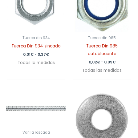
0,37€
0,09€
Tuerca din 934
Tuerca din 985
Tuerca Din 934 zincado
Tuerca Din 985
autoblocante
0,01
€
-
0,37
€
0,02
€
-
0,09
€
Todas la medidas
Todas las medidas
Rango
Rango
de
de
precios:
precios:
desde
desde
0,62€
0,01€
hasta
hasta
11,79€
0,52€
Varilla roscada