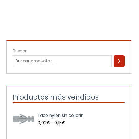
Buscar
Productos más vendidos
R
Taco nylón sin collarin
a
n
0,02
€
-
0,15
€
g
o