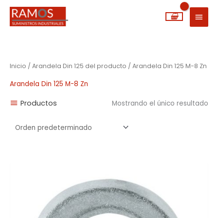
Ir
MEN
al
PRIN
contenido
Inicio
/ Arandela Din 125 del producto / Arandela Din 125 M-8 Zn
Arandela Din 125 M-8 Zn
Productos
Mostrando el único resultado
Rango
de
precios:
desde
0,00€
hasta
0,11€