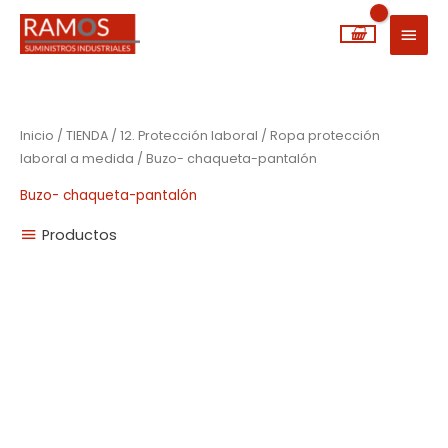
Ir
MEN
al
PRIN
contenido
Inicio
/
TIENDA
/
12. Protección laboral
/
Ropa protección
laboral a medida
/ Buzo- chaqueta-pantalón
Buzo- chaqueta-pantalón
Productos