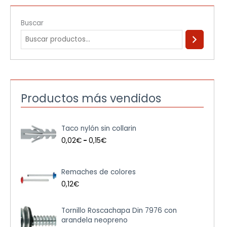
Buscar
Productos más vendidos
R
Taco nylón sin collarin
a
n
0,02
€
-
0,15
€
g
o
d
Remaches de colores
e
0,12
€
p
r
e
R
Tornillo Roscachapa Din 7976 con
c
a
arandela neopreno
i