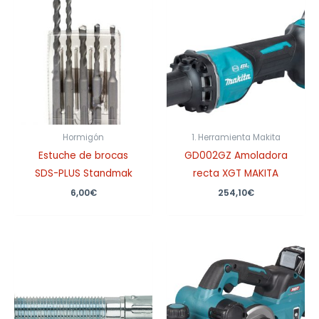
Hormigón
1. Herramienta Makita
Estuche de brocas
GD002GZ Amoladora
SDS-PLUS Standmak
recta XGT MAKITA
6,00
€
254,10
€
Rango
de
precios:
desde
0,22€
hasta
4,25€