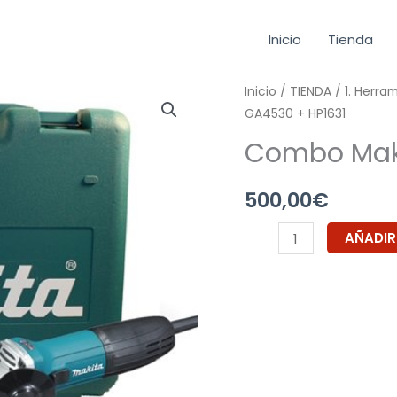
Inicio
Tienda
Combo
Inicio
/
TIENDA
/
1. Herra
GA4530 + HP1631
Makita
GA4530
Combo Maki
+
HP1631
500,00
€
cantidad
AÑADIR