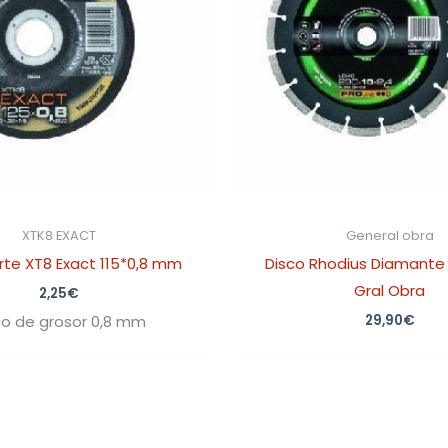
XTK8 EXACT
General obra
rte XT8 Exact 115*0,8 mm
Disco Rhodius Diamante
Gral Obra
2,25
€
29,90
€
co de grosor 0,8 mm