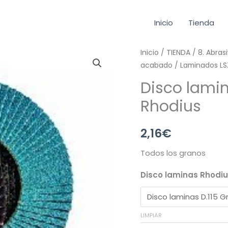
Inicio
Tienda
Disco
Inicio
/
TIENDA
/
8. Abras
acabado
/
Laminados LS
laminado
acero/acero
Disco lami
inox
Rhodius
Rhodius
cantidad
2,16
€
Todos los granos
Disco laminas Rhodi
LIMPIAR