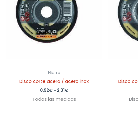
2,31€
Hierro
Disco corte acero / acero inox
Disco co
0,92
€
-
2,31
€
Todas las medidas
Dis