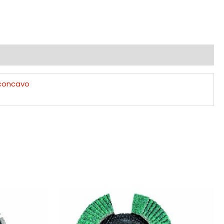
 concavo
Rango
de
precios:
desde
5,49€
hasta