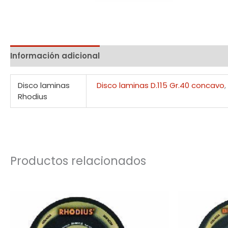
Información adicional
Disco laminas
Disco laminas D.115 Gr.40 concavo
Rhodius
Productos relacionados
Rango
de
precios:
desde
0,92€
hasta