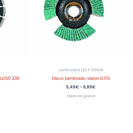
6,89€
Laminados LSZ F VISION
 LD50 230
Disco laminado vision D.115
5,49
€
-
6,89
€
Todos los granos