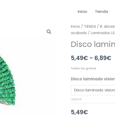
Inicio
Tienda
Disco
Inicio
/
TIENDA
/
8. Abras
acabado
/
Laminados LSZ
laminado
vision
Disco lamin
D.115
p
cantidad
5,49
€
-
6,89
€
d
5
Todos los granos
Disco laminado visio
h
6
LIMPIAR
5,49
€