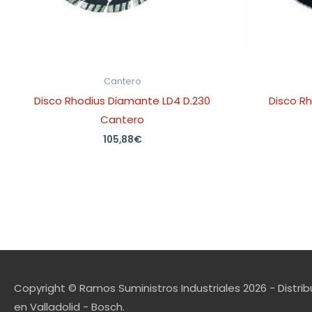
Cantero
Disco Rhodius Diamante LD4 D.230
Disco Rh
Cantero
105,88
€
Copyright © Ramos Suministros Industriales 2026 - Distrib
en Valladolid - Bosch.