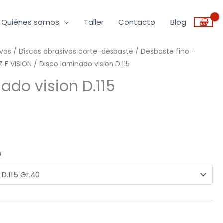
Quiénes somos
Taller
Contacto
Blog
ivos
Rango
/
Discos abrasivos corte-desbaste
/
Desbaste fino -
 F VISION
/ Disco laminado vision D.115
de
ado vision D.115
recios:
esde
,49€
n
asta
,89€