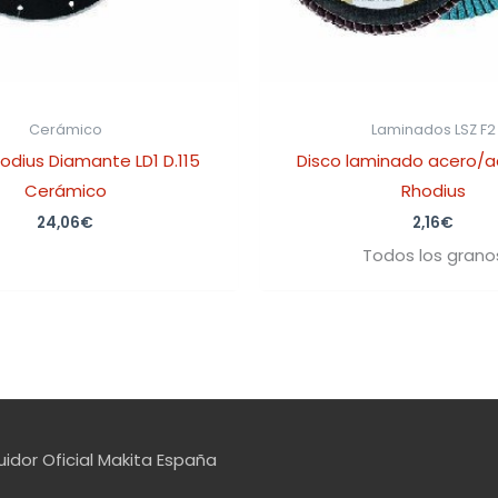
Cerámico
Laminados LSZ F2
odius Diamante LD1 D.115
Disco laminado acero/a
Cerámico
Rhodius
24,06
€
2,16
€
Todos los grano
uidor Oficial Makita España