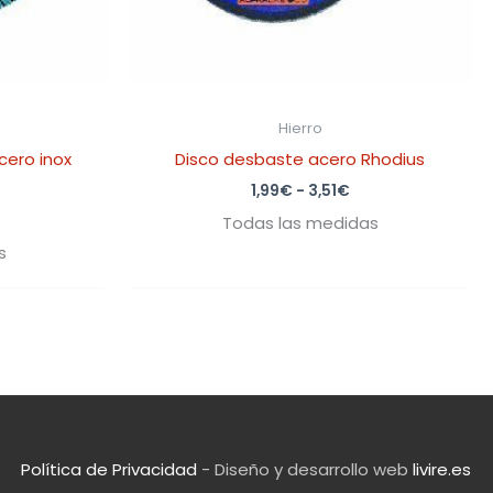
Hierro
cero inox
Disco desbaste acero Rhodius
1,99
€
-
3,51
€
Todas las medidas
s
Política de Privacidad
- Diseño y desarrollo web
livire.es