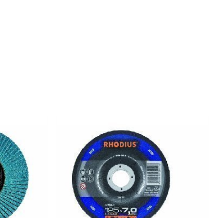
Rango
de
precios:
desde
1,99€
hasta
3,51€