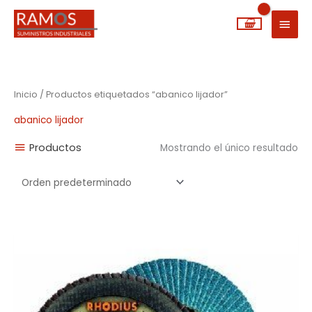
Ir
MEN
al
PRIN
contenido
Inicio
/ Productos etiquetados “abanico lijador”
abanico lijador
Productos
Mostrando el único resultado