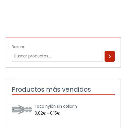
Buscar
Productos más vendidos
R
Taco nylón sin collarin
a
n
0,02
€
-
0,15
€
g
o