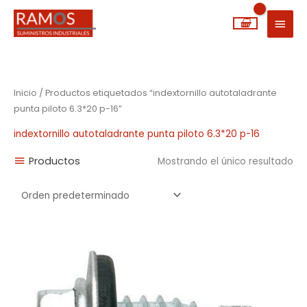
Ir
MEN
al
PRIN
contenido
Inicio
/ Productos etiquetados “indextornillo autotaladrante
punta piloto 6.3*20 p-16”
indextornillo autotaladrante punta piloto 6.3*20 p-16
Productos
Mostrando el único resultado