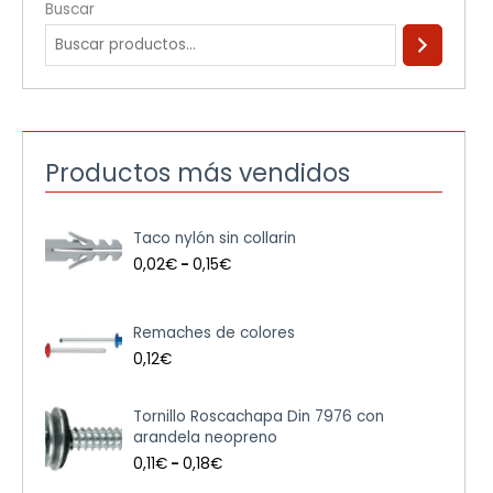
Buscar
Productos más vendidos
R
Taco nylón sin collarin
a
n
0,02
€
-
0,15
€
g
o
d
Remaches de colores
e
0,12
€
p
r
e
R
Tornillo Roscachapa Din 7976 con
c
a
arandela neopreno
i
n
0,11
€
-
0,18
€
o
g