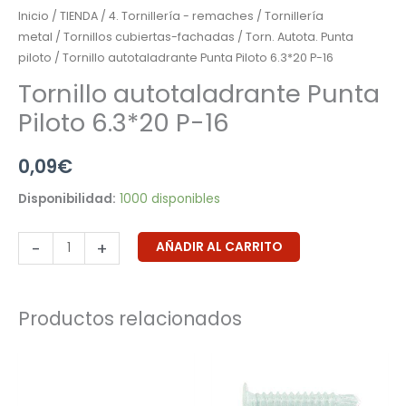
Inicio
/
TIENDA
/
4. Tornillería - remaches
/
Tornillería
metal
/
Tornillos cubiertas-fachadas
/
Torn. Autota. Punta
piloto
/ Tornillo autotaladrante Punta Piloto 6.3*20 P-16
Tornillo autotaladrante Punta
Piloto 6.3*20 P-16
0,09
€
Disponibilidad:
1000 disponibles
-
+
AÑADIR AL CARRITO
Productos relacionados
Rango
Rango
de
de
precios:
precios:
desde
desde