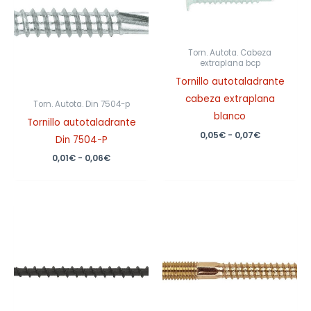
0,01€
0,05€
hasta
hasta
0,06€
0,07€
Torn. Autota. Cabeza
extraplana bcp
Tornillo autotaladrante
cabeza extraplana
Torn. Autota. Din 7504-p
blanco
Tornillo autotaladrante
0,05
€
-
0,07
€
Din 7504-P
0,01
€
-
0,06
€
Rango
de
precios:
desde
0,14€
hasta
0,61€