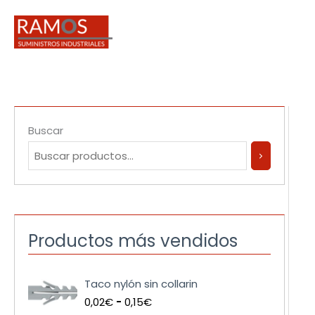
Ir
al
contenido
Buscar
Productos más vendidos
R
Taco nylón sin collarin
a
0,02
€
-
0,15
€
n