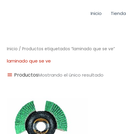
Inicio
Tienda
Inicio
/ Productos etiquetados “laminado que se ve”
laminado que se ve
Productos
Mostrando el único resultado
Rango
de
precios:
desde
5,49€
hasta
6,89€