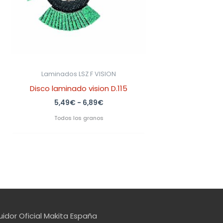
Laminados LSZ F VISION
Disco laminado vision D.115
5,49
€
-
6,89
€
Todos los granos
uidor Oficial Makita España