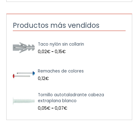
Productos más vendidos
R
Taco nylón sin collarin
a
n
0,02
€
-
0,15
€
g
o
d
Remaches de colores
e
0,12
€
p
r
e
R
Tornillo autotaladrante cabeza
c
a
extraplana blanco
i
n
0,05
€
-
0,07
€
o
g
s
o
:
d
d
e
e
p