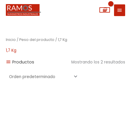
Ir
MEN
al
PRIN
contenido
Inicio
/ Peso del producto / 1,7 Kg
1,7 Kg
Productos
Mostrando los 2 resultados