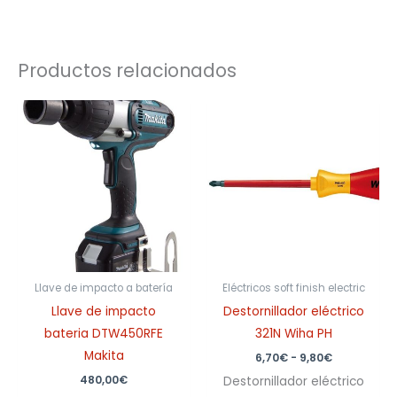
Productos relacionados
Rango
de
precios:
desde
6,70€
hasta
9,80€
Llave de impacto a batería
Eléctricos soft finish electric
Llave de impacto
Destornillador eléctrico
bateria DTW450RFE
321N Wiha PH
Makita
6,70
€
-
9,80
€
480,00
€
Destornillador eléctrico