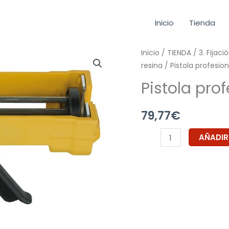
Inicio
Tienda
Pistola
Inicio
/
TIENDA
/
3. Fijaci
resina
/ Pistola profesion
profesional
resina
Pistola pro
410
ml
79,77
€
cantidad
AÑADIR