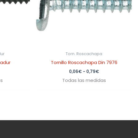
dur
Torn. Roscachapa
ladur
Tornillo Roscachapa Din 7976
0,06
€
-
0,79
€
as
Todas las medidas