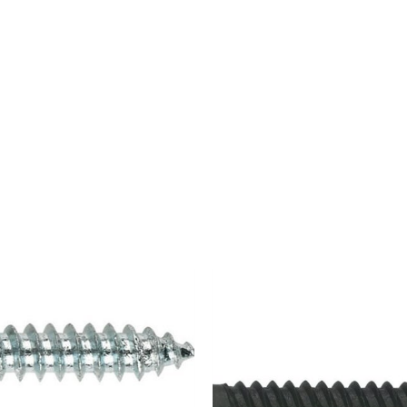
Rango
R
de
d
precios:
p
desde
d
0,01€
0
hasta
h
0,10€
0