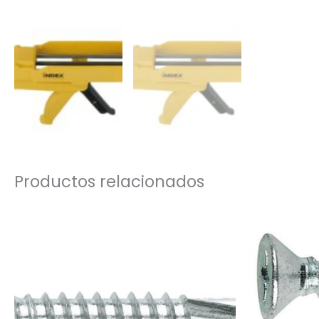
Productos relacionados
Rango
de
precios:
desde
0,01€
hasta
0,06€