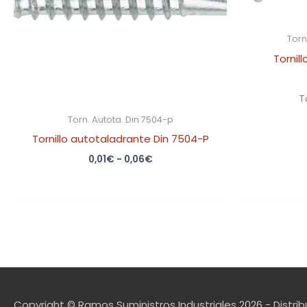
Torn
Tornil
T
Torn. Autota. Din 7504-p
Tornillo autotaladrante Din 7504-P
0,01
€
-
0,06
€
Copyright © Ramos Suministros Industriales 2026 - Distrib