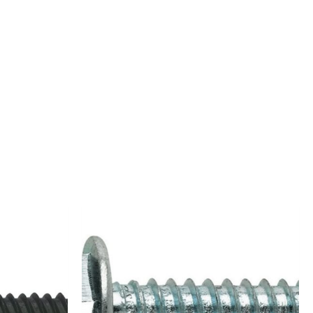
ango
Rango
e
de
recios:
precios:
esde
desde
,02€
0,06€
asta
hasta
,04€
0,79€