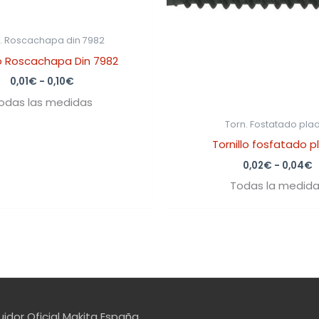
. Roscachapa din 7982
lo Roscachapa Din 7982
0,01
€
-
0,10
€
odas las medidas
Torn. Fostatado pla
Tornillo fosfatado p
0,02
€
-
0,04
€
Todas la medid
uidor Oficial Makita España