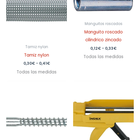
0,30€
0,12€
hasta
hasta
0,41€
0,33€
Manguitos roscados
Manguito roscado
cilindrico zincado
Tamiz nylon
0,12
€
-
0,33
€
Tamiz nylon
Todas las medidas
0,30
€
-
0,41
€
Todas las medidas
Rango
de
precios:
desde
0,10€
hasta
0,71€