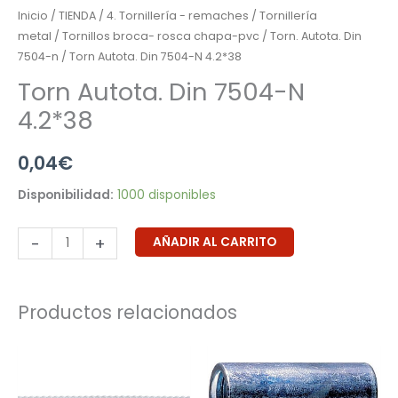
Inicio
/
TIENDA
/
4. Tornillería - remaches
/
Tornillería
metal
/
Tornillos broca- rosca chapa-pvc
/
Torn. Autota. Din
7504-n
/ Torn Autota. Din 7504-N 4.2*38
Torn Autota. Din 7504-N
4.2*38
0,04
€
Disponibilidad:
1000 disponibles
-
+
AÑADIR AL CARRITO
Productos relacionados
Rango
Rango
de
de
precios:
precios:
desde
desde