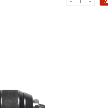
-
+
A