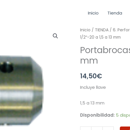
Inicio
Tienda
Portabrocas
Inicio
/
TIENDA
/
6. Perfo
1/2″-20 a 1,5 a 13 mm
manual
1/2"-20
Portabrocas
a
mm
1,5
a
14,50
€
13
mm
Incluye llave
cantidad
1,5 a 13 mm
Disponibilidad:
5 disp