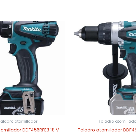
aladro atornillador
Taladro atornillado
ornillador DDF456RFE3 18 V
Taladro atornillador DDF4