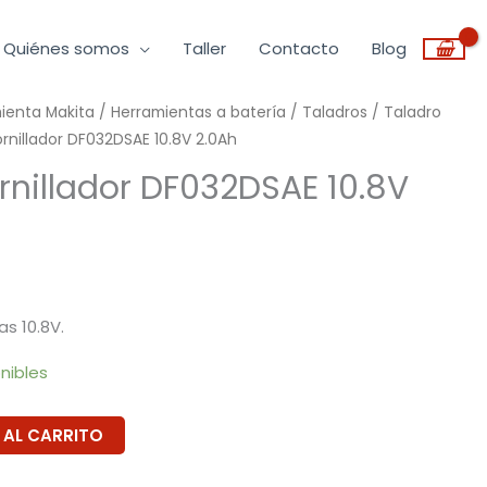
Quiénes somos
Taller
Contacto
Blog
mienta Makita
/
Herramientas a batería
/
Taladros
/
Taladro
rnillador DF032DSAE 10.8V 2.0Ah
rnillador DF032DSAE 10.8V
s 10.8V.
onibles
 AL CARRITO