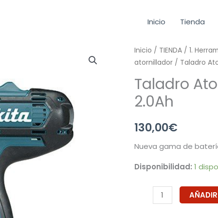
Inicio
Tienda
Taladro
Inicio
/
TIENDA
/
1. Herra
atornillador
/ Taladro Ato
Atornillador
DF032DSAE
Taladro Ato
10.8V
2.0Ah
2.0Ah
cantidad
130,00
€
Nueva gama de batería
Disponibilidad:
1 disp
AÑADIR