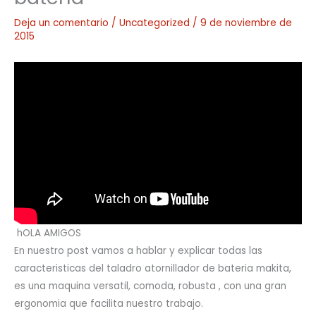
Deja un comentario
/
Uncategorized
/
9 de noviembre de
2015
hOLA AMIGOS
En nuestro post vamos a hablar y explicar todas las
caracteristicas del taladro atornillador de bateria makita,
es una maquina versatil, comoda, robusta , con una gran
ergonomia que facilita nuestro trabajo.