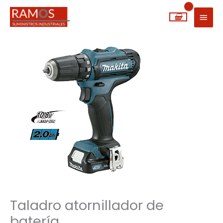
Ir
MEN
al
PRIN
contenido
Taladro atornillador de
batería