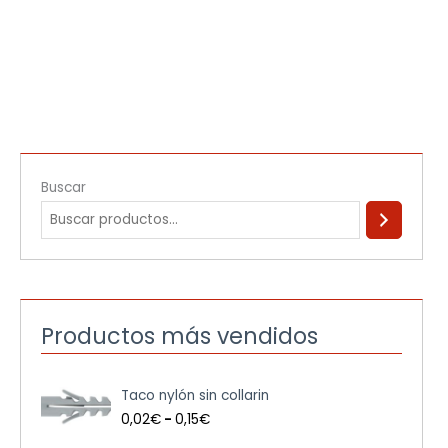
Buscar
Productos más vendidos
R
Taco nylón sin collarin
a
n
0,02
€
-
0,15
€
g