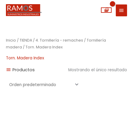
Ir
MEN
al
PRIN
contenido
Inicio
/
TIENDA
/
4. Tornillería - remaches
/
Tornillería
madera
/ Torn. Madera Index
Torn. Madera Index
Productos
Mostrando el único resultado
Rango
de
precios:
desde
0,01€
hasta