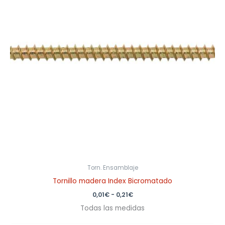
0,21€
Torn. Ensamblaje
Tornillo madera Index Bicromatado
0,01
€
-
0,21
€
Todas las medidas