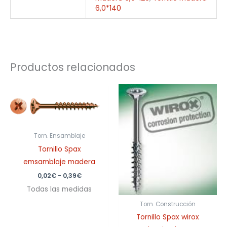
6,0*140
Productos relacionados
Rango
Rango
de
de
precios:
precios:
desde
desde
0,02€
0,53€
hasta
hasta
Torn. Ensamblaje
0,39€
2,69€
Tornillo Spax
emsamblaje madera
0,02
€
-
0,39
€
Todas las medidas
Torn. Construcción
Tornillo Spax wirox