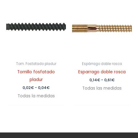
Rango
Rango
de
de
precios:
precios:
desde
desde
0,02€
0,14€
hasta
hasta
0,04€
0,61€
Torn. Fostatado pladur
Espárrago doble rosca
Tornillo fosfatado
Esparrago doble rosca
pladur
0,14
€
-
0,61
€
0,02
€
-
0,04
€
Todas las medidas
Todas la medidas