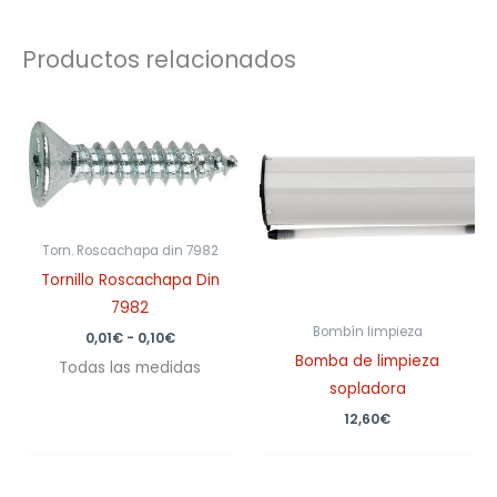
Productos relacionados
Rango
de
precios:
desde
0,01€
hasta
0,10€
Torn. Roscachapa din 7982
Tornillo Roscachapa Din
7982
Bombín limpieza
0,01
€
-
0,10
€
Bomba de limpieza
Todas las medidas
sopladora
12,60
€