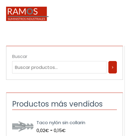
Ir
al
contenido
Buscar
Productos más vendidos
R
Taco nylón sin collarin
a
0,02
€
-
0,15
€
n