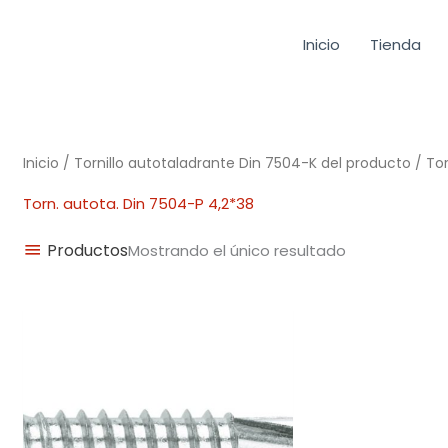
Inicio
Tienda
Inicio
/ Tornillo autotaladrante Din 7504-K del producto / To
Torn. autota. Din 7504-P 4,2*38
Productos
Mostrando el único resultado
Rango
de
precios:
desde
0,01€
hasta
0,06€