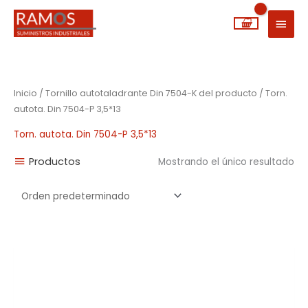
Ir
MEN
al
PRIN
contenido
Inicio
/ Tornillo autotaladrante Din 7504-K del producto / Torn.
autota. Din 7504-P 3,5*13
Torn. autota. Din 7504-P 3,5*13
Productos
Mostrando el único resultado
Rango
de
precios:
desde
0,01€
hasta