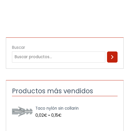
Buscar
Productos más vendidos
R
Taco nylón sin collarin
a
n
0,02
€
-
0,15
€
g
o