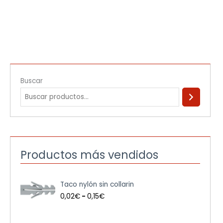
Buscar
Productos más vendidos
R
Taco nylón sin collarin
a
n
0,02
€
-
0,15
€
g
o