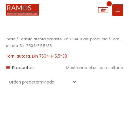
Ir
MEN
al
PRIN
contenido
Inicio
/ Tornillo autotaladrante Din 7504-K del producto / Torn.
autota. Din 7504-P 5,5*38
Torn. autota. Din 7504-P 5,5*38
Productos
Mostrando el único resultado
Rango
de
precios:
desde
0,01€
hasta