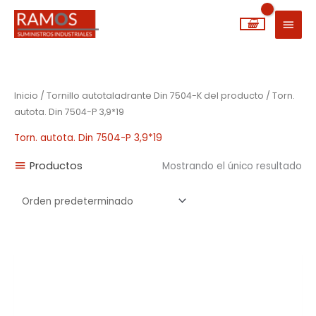
Ir
MEN
al
PRIN
contenido
Inicio
/ Tornillo autotaladrante Din 7504-K del producto / Torn.
autota. Din 7504-P 3,9*19
Torn. autota. Din 7504-P 3,9*19
Productos
Mostrando el único resultado
Rango
de
precios:
desde
0,01€
hasta