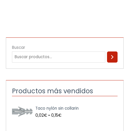
Buscar
Productos más vendidos
R
Taco nylón sin collarin
a
n
0,02
€
-
0,15
€
g
o