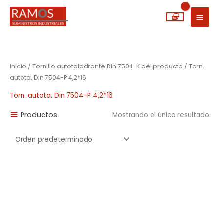
Ir
MEN
al
PRIN
contenido
Inicio
/ Tornillo autotaladrante Din 7504-K del producto / Torn.
autota. Din 7504-P 4,2*16
Torn. autota. Din 7504-P 4,2*16
Productos
Mostrando el único resultado
Rango
de
precios:
desde
0,01€
hasta