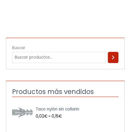
Buscar
Productos más vendidos
R
Taco nylón sin collarin
a
n
0,02
€
-
0,15
€
g
o