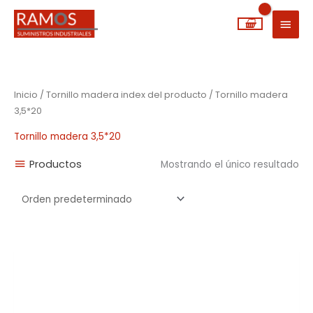
Ir
MEN
al
PRIN
contenido
Inicio
/ Tornillo madera index del producto / Tornillo madera
3,5*20
Tornillo madera 3,5*20
Productos
Mostrando el único resultado
Rango
de
precios:
desde
0,01€
hasta