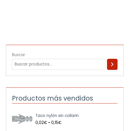
Buscar
Productos más vendidos
R
Taco nylón sin collarin
a
n
0,02
€
-
0,15
€
g