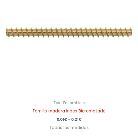
0,21€
Torn. Ensamblaje
Tornillo madera Index Bicromatado
0,01
€
-
0,21
€
Todas las medidas