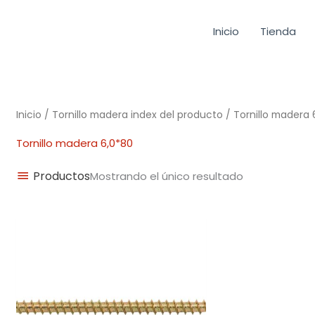
Inicio
Tienda
Inicio
/ Tornillo madera index del producto / Tornillo madera 
Tornillo madera 6,0*80
Productos
Mostrando el único resultado
Rango
de
precios:
desde
0,01€
hasta
0,21€