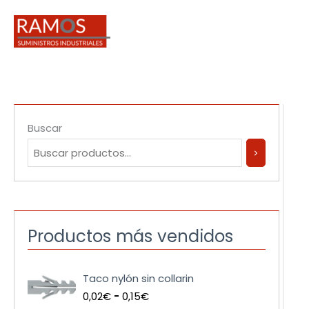
Ir
al
contenido
Buscar
Productos más vendidos
R
Taco nylón sin collarin
a
0,02
€
-
0,15
€
n