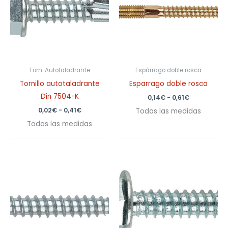
hasta
hasta
0,41€
0,61€
Torn. Autotaladrante
Espárrago doble rosca
Tornillo autotaladrante
Esparrago doble rosca
Din 7504-K
0,14
€
-
0,61
€
0,02
€
-
0,41
€
Todas las medidas
Todas las medidas
Rango
de
precios:
desde
0,06€
hasta
0,79€