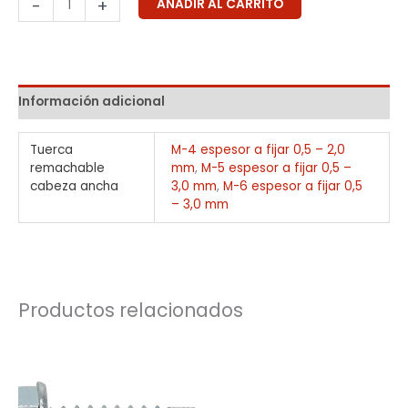
-
+
AÑADIR AL CARRITO
Información adicional
Tuerca
M-4 espesor a fijar 0,5 – 2,0
remachable
mm
,
M-5 espesor a fijar 0,5 –
cabeza ancha
3,0 mm
,
M-6 espesor a fijar 0,5
– 3,0 mm
Productos relacionados
Rango
Rango
de
de
precios:
precios:
desde
desde
0,02€
0,14€