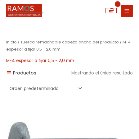
Ir
MEN
al
PRIN
contenido
Inicio
/ Tuerca remachable cabeza ancha del producto / M-4
espesor a fijar 0,5 - 2,0 mm
M-4 espesor a fijar 0,5 - 2,0 mm
Productos
Mostrando el único resultado
Rango
de
precios:
desde
0,35€
hasta