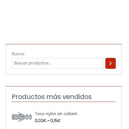
Buscar
Productos más vendidos
R
Taco nylón sin collarin
a
n
0,02
€
-
0,15
€
g